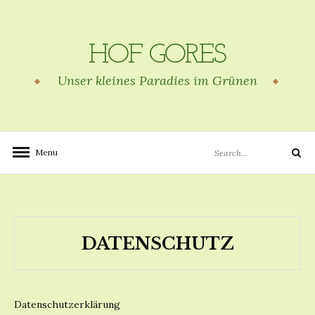
Skip
to
content
HOF GORES
Unser kleines Paradies im Grünen
Search
Menu
Search
for:
DATENSCHUTZ
Datenschutzerklärung