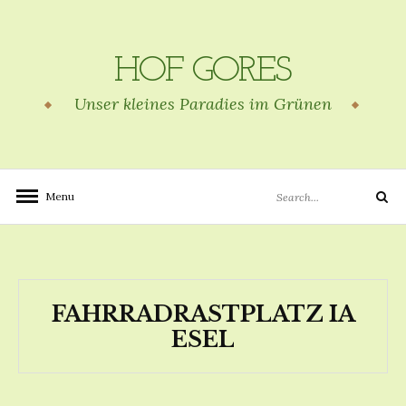
Skip
to
content
HOF GORES
Unser kleines Paradies im Grünen
Search
Menu
Search
for:
FAHRRADRASTPLATZ IA
ESEL